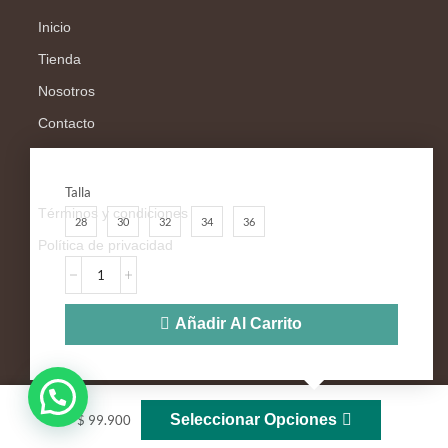
Inicio
Tienda
Nosotros
Contacto
Legal
Talla
Términos y condiciones
28
30
32
34
36
Política de privacidad
Síguenos
Añadir Al Carrito
Seleccionar Opciones
$
99.900
© 2025 Star Jeans 417