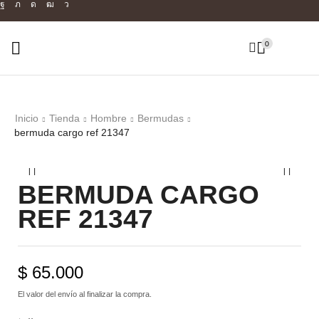
0
Inicio
Tienda
Hombre
Bermudas
bermuda cargo ref 21347
BERMUDA CARGO
REF 21347
$
65.000
El valor del envío al finalizar la compra.