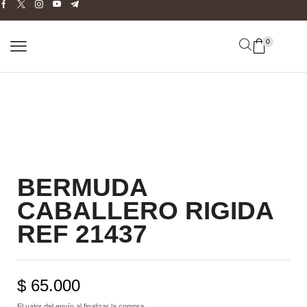
0
BERMUDA
CABALLERO RIGIDA
REF 21437
$
65.000
El valor del envío al finalizar la compra.