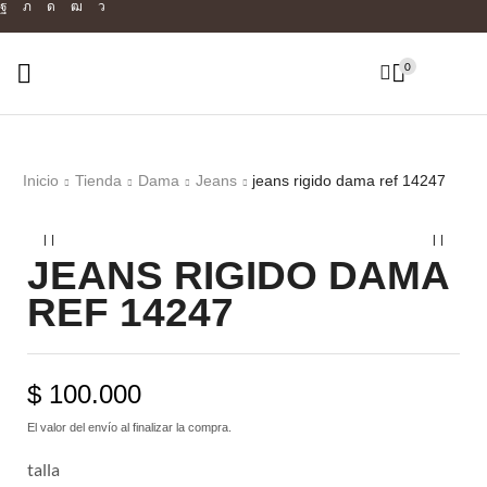
0
Inicio
Tienda
Dama
Jeans
jeans rigido dama ref 14247
JEANS RIGIDO DAMA
REF 14247
$
100.000
El valor del envío al finalizar la compra.
talla