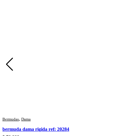
,
Bermudas
Dama
bermuda dama rigida ref: 20284