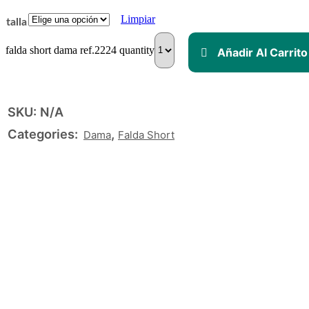
Limpiar
talla
falda short dama ref.2224 quantity
Añadir Al Carrito
SKU:
N/A
Categories:
,
Dama
Falda Short