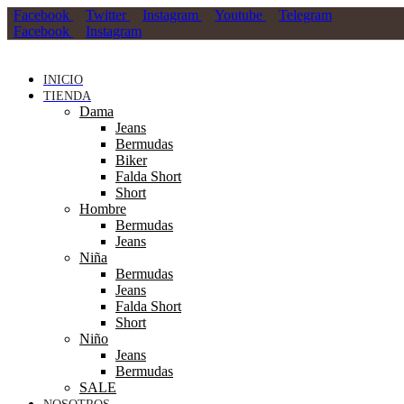
Facebook
Twitter
Instagram
Youtube
Telegram
Facebook
Instagram
INICIO
TIENDA
Dama
Jeans
Bermudas
Biker
Falda Short
Short
Hombre
Bermudas
Jeans
Niña
Bermudas
Jeans
Falda Short
Short
Niño
Jeans
Bermudas
SALE